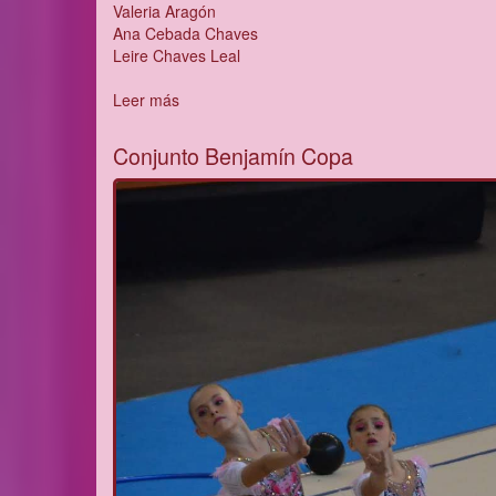
Valeria Aragón
Ana Cebada Chaves
Leire Chaves Leal
Leer más
sobre
Conjunto
Alevín
Conjunto Benjamín Copa
Precopa