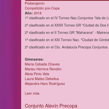
Prebenjamín
Competición pre-Copa
Año:
2018
1º clasificado en el IV Torneo Nac.Conjuntos "Isla de 
2º clasificado en el XXXII Torneo GR "Ciudad de Dos
2º clasificado en el II Torneo GR "Maharana" - Mairena 
1º clasificado en el XXI Torneo Nac. "Ciudad de Cór
2º clasificado en el Cto. Andalucía Precopa Conjuntos
Gimnastas:
María Cebada Chaves
Marieu Herrera Rendón
Alicia Pinto Vela
Laura Mateo Debelius
Alejandra Haro Rodríguez
Leer más
sobre
Conjunto
Prebenjamín
Conjunto Alevín Precopa
Precopa