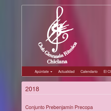
Pasar
al
contenido
principal
Apúntate
Actualidad
Calendario
El C
2018
Conjunto Prebenjamín Precopa