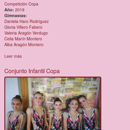
Competición Copa
Año:
2019
Gimnastas:
Daniela Haro Rodríguez
Gloria Villero Fabero
Valeria Aragón Verdugo
Celia Marín Montero
Alba Aragón Montero
Leer más
sobre
Conjunto
Cadete
Conjunto Infantil Copa
Copa