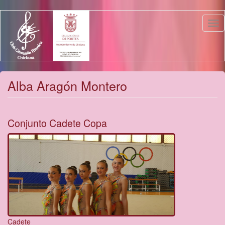
Pasar
Tog
al
nav
contenido
principal
Alba Aragón Montero
Conjunto Cadete Copa
Cadete