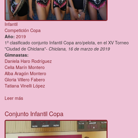
Infantil
Competición Copa
Año:
2019
1º clasificado conjunto Infantil Copa aro/pelota, en el XV Torneo
"Ciudad de Chiclana"-
Chiclana, 16 de marzo de 2019
Gimnastas:
Daniela Haro Rodríguez
Celia Marín Montero
Alba Aragón Montero
Gloria Villero Fabero
Tatiana Vinelli López
Leer más
sobre
Conjunto
Infantil
Conjunto Infantil Copa
Copa