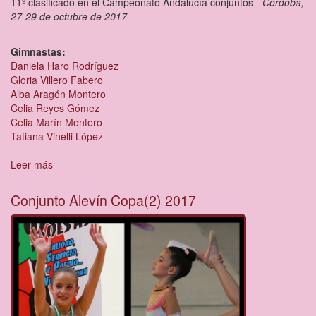
11º clasificado en el Campeonato Andalucía conjuntos -
Córdoba,
27-29 de octubre de 2017
Gimnastas:
Daniela Haro Rodríguez
Gloria Villero Fabero
Alba Aragón Montero
Celia Reyes Gómez
Celia Marín Montero
Tatiana Vinelli López
Leer más
sobre
Conjunto
Infantil
Conjunto Alevín Copa(2) 2017
Copa