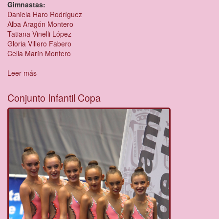
Gimnastas:
Daniela Haro Rodríguez
Alba Aragón Montero
Tatiana Vinelli López
Gloria Villero Fabero
Celia Marín Montero
Leer más
sobre
Conjunto
Infantil
Conjunto Infantil Copa
Copa