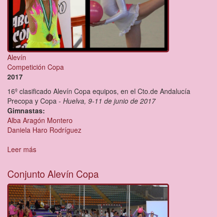
Alevín
Competición Copa
2017
16º clasificado Alevín Copa equipos, en el Cto.de Andalucía
Precopa y Copa -
Huelva, 9-11 de junio de 2017
Gimnastas:
Alba Aragón Montero
Daniela Haro Rodríguez
Leer más
sobre
Conjunto
Alevín
Conjunto Alevín Copa
Copa(2)
2017