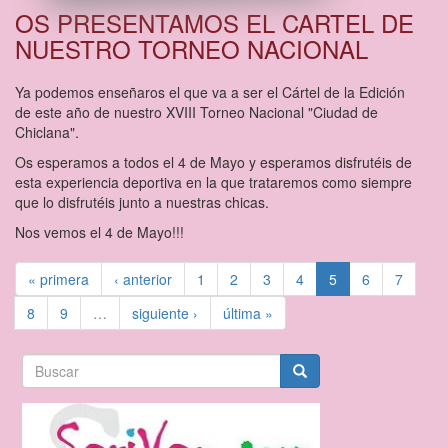
OS PRESENTAMOS EL CARTEL DE
NUESTRO TORNEO NACIONAL
Ya podemos enseñaros el que va a ser el Cártel de la Edición
de este año de nuestro XVIII Torneo Nacional "Ciudad de
Chiclana".
Os esperamos a todos el 4 de Mayo y esperamos disfrutéis de
esta experiencia deportiva en la que trataremos como siempre
que lo disfrutéis junto a nuestras chicas.
Nos vemos el 4 de Mayo!!!
« primera
‹ anterior
1
2
3
4
5
6
7
8
9
…
siguiente ›
última »
Formulario
de
Buscar
búsqueda