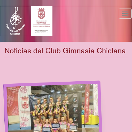
Pasar
Tog
al
nav
contenido
principal
Noticias del Club Gimnasia Chiclana